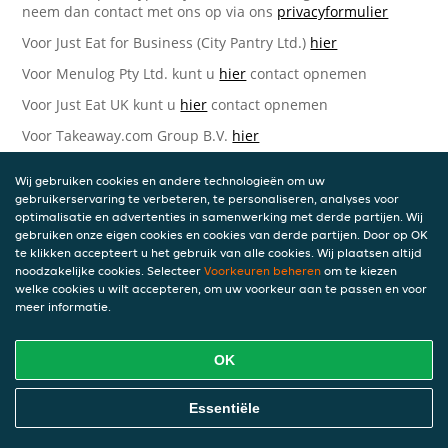
neem dan contact met ons op via ons
privacyformulier
Voor Just Eat for Business (City Pantry Ltd.)
hier
Voor Menulog Pty Ltd. kunt u
hier
contact opnemen
Voor Just Eat UK kunt u
hier
contact opnemen
Voor Takeaway.com Group B.V.
hier
Just Eat Takeaway.com Data Protection Officer -
Wij gebruiken cookies en andere technologieën om uw
Takeaway.com Group B.V.
gebruikerservaring te verbeteren, te personaliseren, analyses voor
optimalisatie en advertenties in samenwerking met derde partijen. Wij
Piet Heinkade 61
gebruiken onze eigen cookies en cookies van derde partijen. Door op OK
1019 GM Amsterdam
te klikken accepteert u het gebruik van alle cookies. Wij plaatsen altijd
Nederland
noodzakelijke cookies. Selecteer
Voorkeuren beheren
om te kiezen
welke cookies u wilt accepteren, om uw voorkeur aan te passen en voor
Bijgewerkte versies van deze
meer informatie.
Privacyverklaring
OK
Wij kunnen deze Verklaring van tijd tot tijd bijwerken als
reactie op veranderende juridische, technische of zakelijke
ontwikkelingen. Wanneer wij onze Privacyverklaring
Essentiële
bijwerken, zullen wij passende maatregelen nemen om u
op de hoogte te brengen, in overeenstemming met het