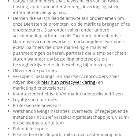
Softwareaanbieders zoals leveranciers van software,
hosting, applicatieondersteuning, levering, logistiek,
informatiebeveiliging, enz.
Derden die verschillende activiteiten ondernemen om
onze Diensten te promoten, op de markt te brengen of te
ondersteunen. Daaronder vallen onder andere
socialemediaplatforms zoals Facebook, buitenlandse
klantenservicemedewerkers, marketingdienstverleners,
eCRM-partners die onze marketing-e-mails en
pushmeldingen beheren, partners die u sms-berichten
sturen wanneer uw bestelling onderweg is en
bezorgbedrijven die de bestelling bij u bezorgen.
Uitvoerende partners
Verkopers, betalings- en kaartserviceproviders zoals
Adyen (bekijk
hier hun privacyverklaring
) en
marketingdienstverleners
Klanttevredenheids- en/of marktonderzoeksbedrijven
Loyalty shop partners
Professionele adviseurs
Wetshandhavingsinstanties, overheids- of regelgevende
instanties (inclusief verzekeringsmaatschappijen, visum-
en belastingautoriteiten)
Potentiële kopers
Elke andere derde partij mits u uw toestemming hebt